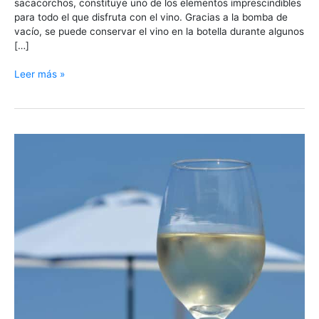
sacacorchos, constituye uno de los elementos imprescindibles
para todo el que disfruta con el vino. Gracias a la bomba de
vacío, se puede conservar el vino en la botella durante algunos
[…]
Leer más »
Qué
vinos
son
más
adecuados
para
el
verano