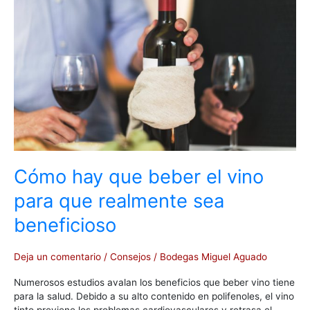
beber
el
vino
para
que
realmente
sea
beneficioso
Cómo hay que beber el vino
para que realmente sea
beneficioso
Deja un comentario
/
Consejos
/
Bodegas Miguel Aguado
Numerosos estudios avalan los beneficios que beber vino tiene
para la salud. Debido a su alto contenido en polifenoles, el vino
tinto previene los problemas cardiovasculares y retrasa el