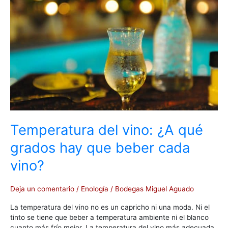
¿A
qué
grados
hay
que
beber
cada
vino?
Temperatura del vino: ¿A qué
grados hay que beber cada
vino?
Deja un comentario
/
Enología
/
Bodegas Miguel Aguado
La temperatura del vino no es un capricho ni una moda. Ni el
tinto se tiene que beber a temperatura ambiente ni el blanco
cuanto más frío mejor. La temperatura del vino más adecuada