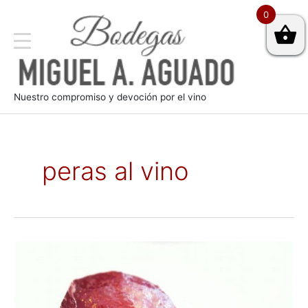
0
Nuestro compromiso y devoción por el vino
peras al vino
3
deliciosos
postres
con
vino