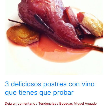
que
tienes
que
probar
3 deliciosos postres con vino
que tienes que probar
Deja un comentario
/
Tendencias
/
Bodegas Miguel Aguado