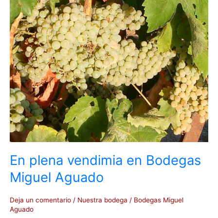
en
Bodegas
Miguel
Aguado
En plena vendimia en Bodegas
Miguel Aguado
Deja un comentario
/
Nuestra bodega
/
Bodegas Miguel
Aguado